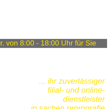
von 8:00 - 18:00 Uhr für Sie
... ihr zuverlässiger
filial- und online-
dienstleister
in sachen reprografie