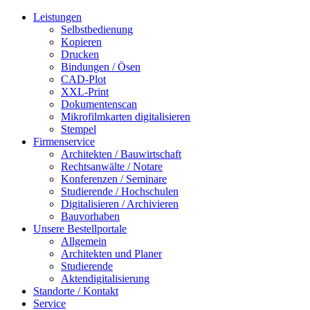
Leistungen
Selbstbedienung
Kopieren
Drucken
Bindungen / Ösen
CAD-Plot
XXL-Print
Dokumentenscan
Mikrofilmkarten digitalisieren
Stempel
Firmenservice
Architekten / Bauwirtschaft
Rechtsanwälte / Notare
Konferenzen / Seminare
Studierende / Hochschulen
Digitalisieren / Archivieren
Bauvorhaben
Unsere Bestellportale
Allgemein
Architekten und Planer
Studierende
Aktendigitalisierung
Standorte / Kontakt
Service