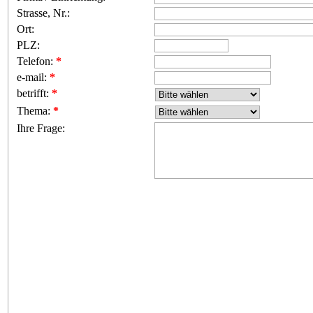
Strasse, Nr.:
Ort:
PLZ:
Telefon:
*
e-mail:
*
betrifft:
*
Thema:
*
Ihre Frage: