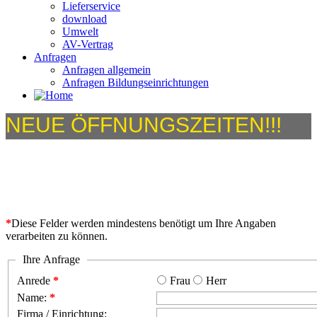
Lieferservice
download
Umwelt
AV-Vertrag
Anfragen
Anfragen allgemein
Anfragen Bildungseinrichtungen
NEUE ÖFFNUNGSZEITEN!!!
Ab dem 2. Februar haben wir
Mo. - Fr. von 8:00 - 18:00 Uhr
Haben Sie Anfragen, oder möchten Sie eine Abholung vereinbaren,
für Sie geöffnet.
so nutzen Sie bitte dieses Formular.
*
Diese Felder werden mindestens benötigt um Ihre Angaben
verarbeiten zu können.
Ihre Anfrage
Anrede
*
Frau
Herr
Name:
*
Firma / Einrichtung: