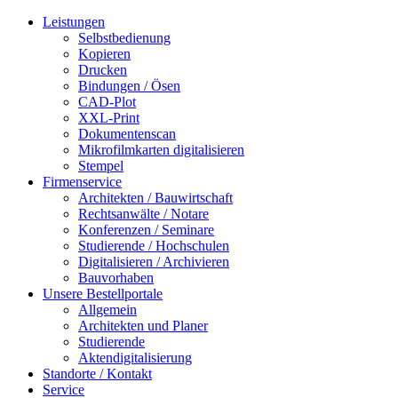
Leistungen
Selbstbedienung
Kopieren
Drucken
Bindungen / Ösen
CAD-Plot
XXL-Print
Dokumentenscan
Mikrofilmkarten digitalisieren
Stempel
Firmenservice
Architekten / Bauwirtschaft
Rechtsanwälte / Notare
Konferenzen / Seminare
Studierende / Hochschulen
Digitalisieren / Archivieren
Bauvorhaben
Unsere Bestellportale
Allgemein
Architekten und Planer
Studierende
Aktendigitalisierung
Standorte / Kontakt
Service